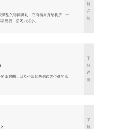
情
易磨损，启闭力矩小。...
法
情
？