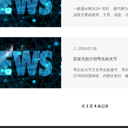
滤器主要由接管、主管、滤蓝、法
2018-07-16
芸泉为您介绍弯头哈夫节
丙密封胶圈），双头...
共
1
页
4
条记录