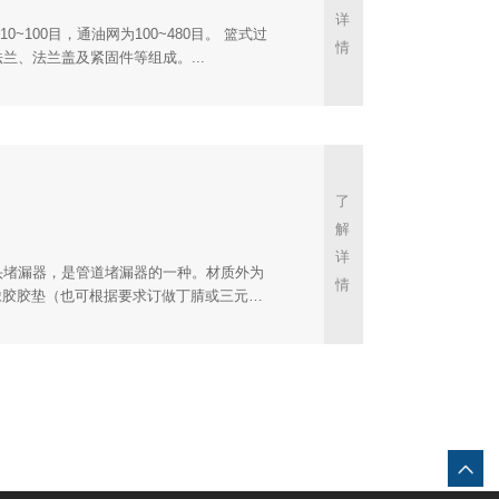
情
兰、法兰盖及紧固件等组成。...
情